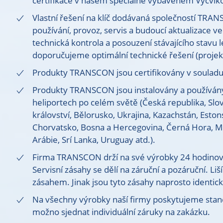
certifikace v našem speciálně vybaveném Výcvik
Vlastní řešení na klíč dodávaná společností TRAN
používání, provoz, servis a budoucí aktualizace v
technická kontrola a posouzení stávajícího stavu 
doporučujeme optimální technické řešení (projekt
Produkty TRANSCON jsou certifikovány v soulad
Produkty TRANSCON jsou instalovány a používány n
heliportech po celém světě (Česká republika, Sl
království, Bělorusko, Ukrajina, Kazachstán, Esto
Chorvatsko, Bosna a Hercegovina, Černá Hora, Mon
Arábie, Srí Lanka, Uruguay atd.).
Firma TRANSCON drží na své výrobky 24 hodinový
Servisní zásahy se dělí na záruční a pozáruční. Li
zásahem. Jinak jsou tyto zásahy naprosto identick
Na všechny výrobky naší firmy poskytujeme stand
možno sjednat individuální záruky na zakázku.