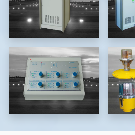
napájení sériových proudových
obvodů světelných návěstidel
reg
na letištích a heliportech