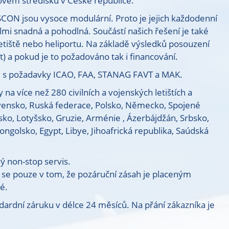
ovém středisku v České republice.
SCON jsou vysoce modulární. Proto je jejich každodenní
elmi snadná a pohodlná. Součástí našich řešení je také
letiště nebo heliportu. Na základě výsledků posouzení
) a pokud je to požadováno tak i financování.
u s požadavky ICAO, FAA, STANAG FAVT a MAK.
a více než 280 civilních a vojenských letištích a
ovensko, Ruská federace, Polsko, Německo, Spojené
nsko, Lotyšsko, Gruzie, Arménie , Ázerbájdžán, Srbsko,
golsko, Egypt, Libye, Jihoafrická republika, Saúdská
 non-stop servis.
ší se pouze v tom, že pozáruční zásah je placeným
é.
ardní záruku v délce 24 měsíců. Na přání zákazníka je