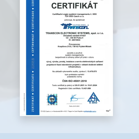
vývoj, výroba, elektronických
zařízení