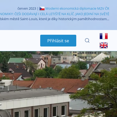
červen 2023 |
Moderni ekonomická diplomacie MZV ČR
IKY: ČEŠI DODÁVAJÍ I CELÁ LETIŠTĚ NA KLÍČ. JAKO JEDINÍ NA SVĚTĚ
lském městě Saint-Louis, které je díky historickým pamětihodnostem...
Přihlásit se