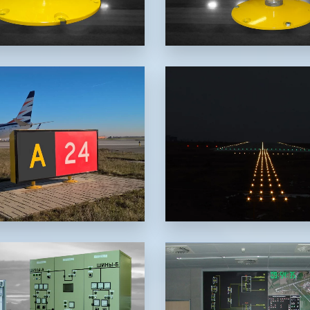
ní znak LED prosvětlený
 pro všechny kategorie
ICAO