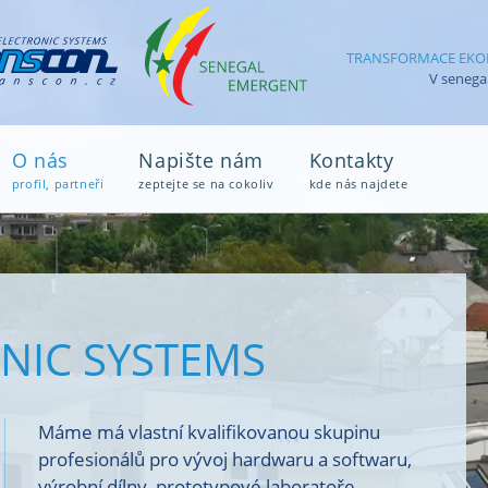
TRANSFORMACE EKONOM
V senega
O nás
Napište nám
Kontakty
profil, partneři
zeptejte se na cokoliv
kde nás najdete
NIC SYSTEMS
Máme má vlastní kvalifikovanou skupinu
profesionálů pro vývoj hardwaru a softwaru,
výrobní dílny, prototypové laboratoře,