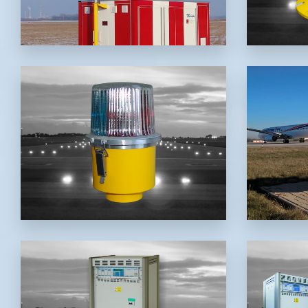
halogenové 6,6 A nadzemní
letišt
všesměrové/dvousměrové/jednosměrové
vhodný
návěstidlo