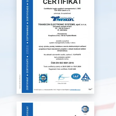
vývoj, výroba, elektronických
zařízení