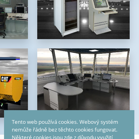
řídící a monitorovací systém
Tento web používá cookies. Webový systém
nemůže řádně bez těchto cookies fungovat.
Některé cookies jsou zde z důvodu využití