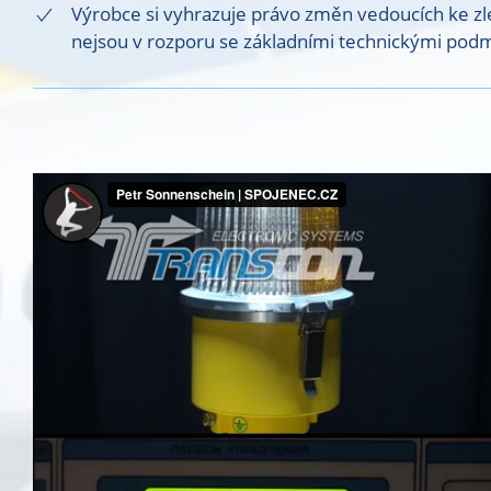
Výrobce si vyhrazuje právo změn vedoucích ke zlep
nejsou v rozporu se základními technickými podm