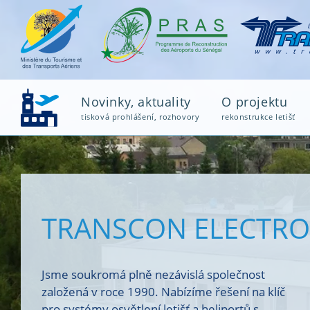
Novinky, aktuality
O projektu
tisková prohlášení, rozhovory
rekonstrukce letišť
TRANSCON ELECTRO
Jsme soukromá plně nezávislá společnost
založená v roce 1990. Nabízíme řešení na klíč
pro systémy osvětlení letišť a heliportů s