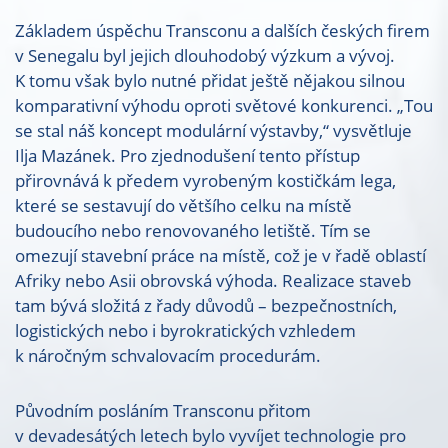
Základem úspěchu Transconu a dalších českých firem
v Senegalu byl jejich dlouhodobý výzkum a vývoj.
K tomu však bylo nutné přidat ještě nějakou silnou
komparativní výhodu oproti světové konkurenci. „Tou
se stal náš koncept modulární výstavby,“ vysvětluje
Ilja Mazánek. Pro zjednodušení tento přístup
přirovnává k předem vyrobeným kostičkám lega,
které se sestavují do většího celku na místě
budoucího nebo renovovaného letiště. Tím se
omezují stavební práce na místě, což je v řadě oblastí
Afriky nebo Asii obrovská výhoda. Realizace staveb
tam bývá složitá z řady důvodů – bezpečnostních,
logistických nebo i byrokratických vzhledem
k náročným schvalovacím procedurám.
Původním posláním Transconu přitom
v devadesátých letech bylo vyvíjet technologie pro