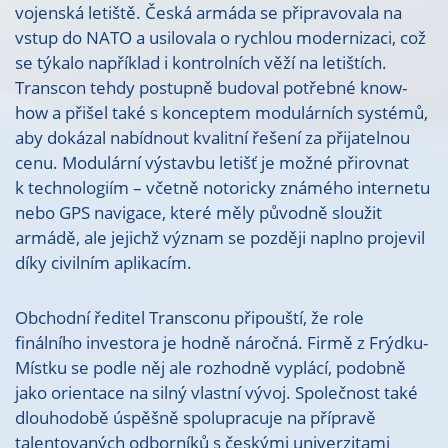
vojenská letiště. Česká armáda se připravovala na
vstup do NATO a usilovala o rychlou modernizaci, což
se týkalo například i kontrolních věží na letištích.
Transcon tehdy postupně budoval potřebné know-
how a přišel také s konceptem modulárních systémů,
aby dokázal nabídnout kvalitní řešení za přijatelnou
cenu. Modulární výstavbu letišť je možné přirovnat
k technologiím – včetně notoricky známého internetu
nebo GPS navigace, které měly původně sloužit
armádě, ale jejichž význam se později naplno projevil
díky civilním aplikacím.
Obchodní ředitel Transconu připouští, že role
finálního investora je hodně náročná. Firmě z Frýdku-
Místku se podle něj ale rozhodně vyplácí, podobně
jako orientace na silný vlastní vývoj. Společnost také
dlouhodobě úspěšně spolupracuje na přípravě
talentovaných odborníků s českými univerzitami