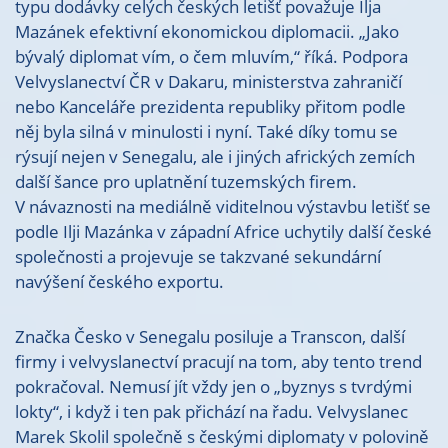
typu dodávky celých českých letišť považuje Ilja
Mazánek efektivní ekonomickou diplomacii. „Jako
bývalý diplomat vím, o čem mluvím,“ říká. Podpora
Velvyslanectví ČR v Dakaru, ministerstva zahraničí
nebo Kanceláře prezidenta republiky přitom podle
něj byla silná v minulosti i nyní. Také díky tomu se
rýsují nejen v Senegalu, ale i jiných afrických zemích
další šance pro uplatnění tuzemských firem.
V návaznosti na mediálně viditelnou výstavbu letišť se
podle Ilji Mazánka v západní Africe uchytily další české
společnosti a projevuje se takzvané sekundární
navýšení českého exportu.
Značka Česko v Senegalu posiluje a Transcon, další
firmy i velvyslanectví pracují na tom, aby tento trend
pokračoval. Nemusí jít vždy jen o „byznys s tvrdými
lokty“, i když i ten pak přichází na řadu. Velvyslanec
Marek Skolil společně s českými diplomaty v polovině