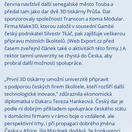
června navštívil další senegalské město Touba a
předal tam jako dar dvě 3D tiskárny Průša. Dar
sponzorovaly společnosti Transcon a Koma Modular.
Firma Make3D, kterou založil v sousední Gambii
český podnikatel Silvestr Tkáč, pak zajišťuje veškerou
přípravu místních školitelů. (Web Export.cz před
časem zveřejnil článek také o aktivitách této firmy.) A
rektor tamní univerzity se chystá do Česka, aby
probral další možnosti spolupráce.
„První 3D tiskárny umožní univerzitě připravit
s podporou českých firem školitele, kteří rozšíří další
technologické inovace,“ zdůraznila ekonomická
diplomatka v Dakaru Tereza Hankeová. Český dar je
podle ní dobrým příkladem spolupráce českého státu
s domácími firmami v rámci boje o vzdálené, ale
perspektivní trhy, i při propagaci dobrého jména
Česka v Africe. Ilja Mazánek dodává, že konkurenci