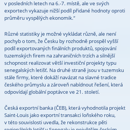
v posledních letech na 6.-7. místě, ale ve svých
exportech vykazuje nižší podíl přidané hodnoty oproti
průměru vyspělých ekonomik.“
Různé statistiky je možné vykládat různě, ale není
pochyb o tom, že Česku by rozhodně prospěl vyšší
podíl exportovaných finálních produktů, spojování
tuzemských firem na zahraničních trzích a silnější
schopnost realizovat větší investiční projekty typu
senegalských letišť. Na druhé straně jsou v tuzemsku
stále firmy, které dokáží navázat na slavné tradice
českého průmyslu a zároveň nabídnout řešení, která
odpovídají globální poptávce ve 21. století.
Česká exportní banka (ČEB), která vyhodnotila projekt
Saint-Louis jako exportní transakci loňského roku,
v této souvislosti uvedla, že rekonstrukce pěti
regionálních letišť v Senegalu je největším českým