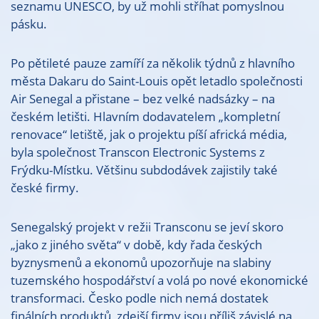
seznamu UNESCO, by už mohli stříhat pomyslnou
pásku.
Po pětileté pauze zamíří za několik týdnů z hlavního
města Dakaru do Saint-Louis opět letadlo společnosti
Air Senegal a přistane – bez velké nadsázky – na
českém letišti. Hlavním dodavatelem „kompletní
renovace“ letiště, jak o projektu píší africká média,
byla společnost Transcon Electronic Systems z
Frýdku-Místku. Většinu subdodávek zajistily také
české firmy.
Senegalský projekt v režii Transconu se jeví skoro
„jako z jiného světa“ v době, kdy řada českých
byznysmenů a ekonomů upozorňuje na slabiny
tuzemského hospodářství a volá po nové ekonomické
transformaci. Česko podle nich nemá dostatek
finálních produktů, zdejší firmy jsou příliš závislé na