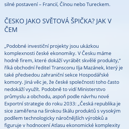
silné postavení – Francií, Čínou nebo Tureckem.
ČESKO JAKO SVĚTOVÁ ŠPIČKA? JAK V
ČEM
„Podobné investiční projekty jsou ukázkou
komplexnosti české ekonomiky. V Česku máme
hodně firem, které dokáží vyrábět skvělé produkty,“
říká obchodní ředitel Transconu Ilja Mazánek, který je
také předsedou zahraniční sekce Hospodářské
komory. Jiná věc je, že české společnosti toho často
nedokáží využít. Podobně to vidí Ministerstvo
průmyslu a obchodu, aspoň podle návrhu nové
Exportní strategie do roku 2033: „Česká republika je
sice zaměřena na širokou škálu produktů s vysokým
podílem technologicky náročnějších výrobků a
figuruje v hodnocení Atlasu ekonomické komplexity