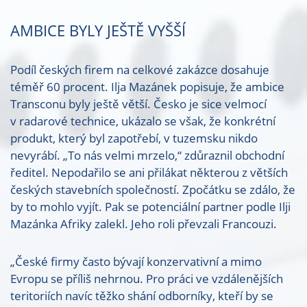
AMBICE BYLY JEŠTĚ VYŠŠÍ
Podíl českých firem na celkové zakázce dosahuje
téměř 60 procent. Ilja Mazánek popisuje, že ambice
Transconu byly ještě větší. Česko je sice velmocí
v radarové technice, ukázalo se však, že konkrétní
produkt, který byl zapotřebí, v tuzemsku nikdo
nevyrábí. „To nás velmi mrzelo,“ zdůraznil obchodní
ředitel. Nepodařilo se ani přilákat některou z větších
českých stavebních společností. Zpočátku se zdálo, že
by to mohlo vyjít. Pak se potenciální partner podle Ilji
Mazánka Afriky zalekl. Jeho roli převzali Francouzi.
„České firmy často bývají konzervativní a mimo
Evropu se příliš nehrnou. Pro práci ve vzdálenějších
teritoriích navíc těžko shání odborníky, kteří by se