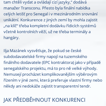
tam chtěli vydat a ovládají cizí jazyky,“ dodává
manažer Transconu. Přesto byla finální nabídka
celých letišť pro Senegal i v mezinárodním srovnání
unikátní. Konkurence z jiných zemí by mohla zajistit
„na klíč“ třeba kompletní dodávku řídicích systémů
včetně kontrolních věží, už ne třeba terminály a
hangáry.
Ilja Mazánek vysvětluje, že pokud se české
subdodavatelské firmy napojí na tuzemského
finálního dodavatele (EPC kontraktora) jako v případě
senegalského projektu, má to pro ně velké výhody.
Nemusejí procházet komplikovanějším výběrovým
řízením v jiné zemi, která preferuje vlastní firmy nebo
někdy ani nedokáže zajistit transparentní tendr.
JAK PŘEDBĚHNOUT KONKURENCI