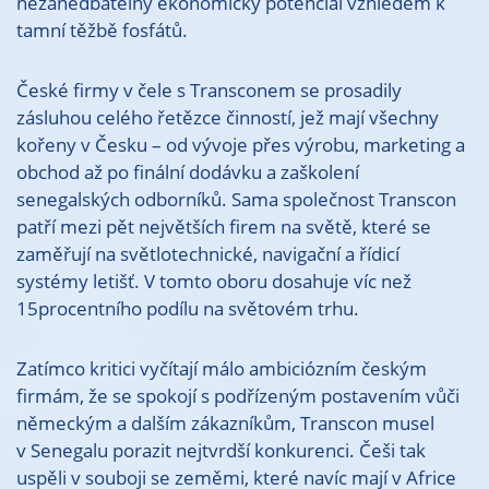
nezanedbatelný ekonomický potenciál vzhledem k
tamní těžbě fosfátů.
České firmy v čele s Transconem se prosadily
zásluhou celého řetězce činností, jež mají všechny
kořeny v Česku – od vývoje přes výrobu, marketing a
obchod až po finální dodávku a zaškolení
senegalských odborníků. Sama společnost Transcon
patří mezi pět největších firem na světě, které se
zaměřují na světlotechnické, navigační a řídicí
systémy letišť. V tomto oboru dosahuje víc než
15procentního podílu na světovém trhu.
Zatímco kritici vyčítají málo ambiciózním českým
firmám, že se spokojí s podřízeným postavením vůči
německým a dalším zákazníkům, Transcon musel
v Senegalu porazit nejtvrdší konkurenci. Češi tak
uspěli v souboji se zeměmi, které navíc mají v Africe