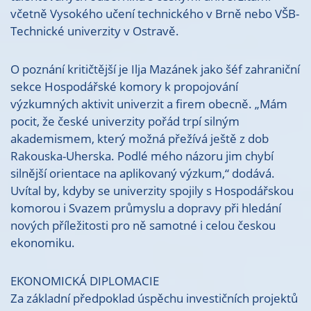
včetně Vysokého učení technického v Brně nebo VŠB-
Technické univerzity v Ostravě.
O poznání kritičtější je Ilja Mazánek jako šéf zahraniční
sekce Hospodářské komory k propojování
výzkumných aktivit univerzit a firem obecně. „Mám
pocit, že české univerzity pořád trpí silným
akademismem, který možná přežívá ještě z dob
Rakouska-Uherska. Podlé mého názoru jim chybí
silnější orientace na aplikovaný výzkum,“ dodává.
Uvítal by, kdyby se univerzity spojily s Hospodářskou
komorou i Svazem průmyslu a dopravy při hledání
nových příležitosti pro ně samotné i celou českou
ekonomiku.
EKONOMICKÁ DIPLOMACIE
Za základní předpoklad úspěchu investičních projektů