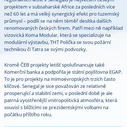
projektem v subsaharské Africe za posledních více
než 60 let a má velký synergický efekt pro tuzemský
průmysl – podílí se na něm téměř desítka dalších
renomovaných českých firem. Patří mezi ně například
vizovická Koma Modular, která se specializuje na
modulární výstavbu, THT Polička se svou požární
technikou či Tatra se svými podvozky.
Kromě ČEB projekty letišť spolufinancuje také
Komerční banka a podpořila je státní pojišťovna EGAP.
To je pro projekty na mimoevropských trzích často
klíčové. Senegal je sice považován ze relativně
prosperující a stabilní zemi, v poslední době je ale
patrná vyostřenější vnitropolitická atmosféra, která
souvisí s blížícími se prezidentskými volbami na
počátku příštího roku.