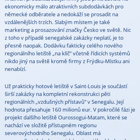
ekonomicky málo atraktivních subdodávkách pro
německé odběratele a nedokáží se prosadit na
vzdálenějších trzích. Slabým místem je také
marketing a prosazování značky Česko ve světě. Nic
z toho v případě senegalské zakázky neplatí, je to
přesně naopak. Dodávku fakticky celého nového
regionálního letiště „na klíč“ včetně řídicích systémů
nikdo jiný na světě kromě firmy z Frýdku-Místku ani
nenabízí.
Už prakticky hotové letiště v Saint-Louis je součástí
širší zakázky na kompletní rekonstrukci pěti
regionálních „vzdušných přístavů“ v Senegalu. Její
hodnota přesahuje 160 milionů eur. V pokročilé fázi je
projekt dalšího letiště Ourossogui-Matam, které se
nachází ve složitě přístupném regionu
severovýchodního Senegalu. Oblast má