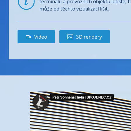
terminálů a provozních objektů letiště, f
může od těchto vizualizací lišit.
Video
3D rendery