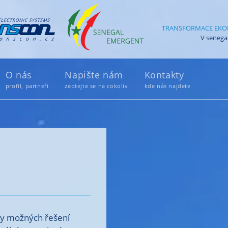
TRANSFORMACE EKONOM
V senega
O nás
Napište nám
Kontakty
profil, partneři
zeptejte se na cokoliv
kde nás najdete
zky možných řešení