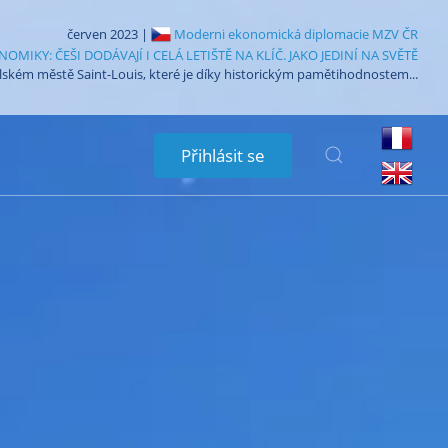
červen 2023 |
Moderni ekonomická diplomacie MZV ČR
IKY: ČEŠI DODÁVAJÍ I CELÁ LETIŠTĚ NA KLÍČ. JAKO JEDINÍ NA SVĚTĚ
lském městě Saint-Louis, které je díky historickým pamětihodnostem...
Přihlásit se