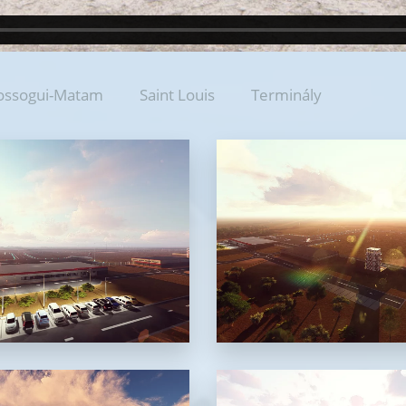
ossogui-Matam
Saint Louis
Terminály