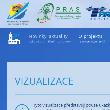
Novinky, aktuality
O projektu
tisková prohlášení, rozhovory
rekonstrukce letišť
VIZUALIZACE
Tyto vizualizace představují pouze uká