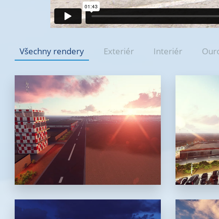
Všechny rendery
Exteriér
Interiér
Our