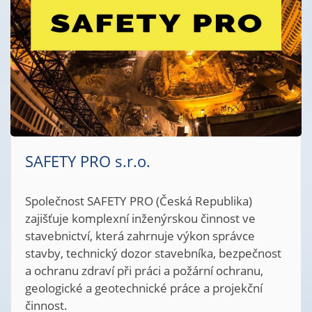
SAFETY PRO s.r.o.
Společnost SAFETY PRO (Česká Republika)
zajišťuje komplexní inženýrskou činnost ve
stavebnictví, která zahrnuje výkon správce
stavby, technický dozor stavebníka, bezpečnost
a ochranu zdraví při práci a požární ochranu,
geologické a geotechnické práce a projekční
činnost.