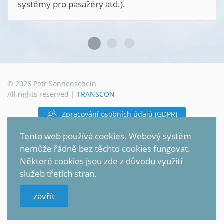
stavby, technický dozor stavebníka,
a ochranu zdraví při práci a požární
geologické a geotechnické práce a p
činnost.
©
2026
Petr Sonnenschein
All rights reserved |
TRANSCON
Tento web používá cookies. Webový systém
nemůže řádně bez těchto cookies fungovat.
Zpracování osobních údajů (GDPR)
Některé cookies jsou zde z důvodu využití
služeb třetích stran.
Mapa stránek
zavřít