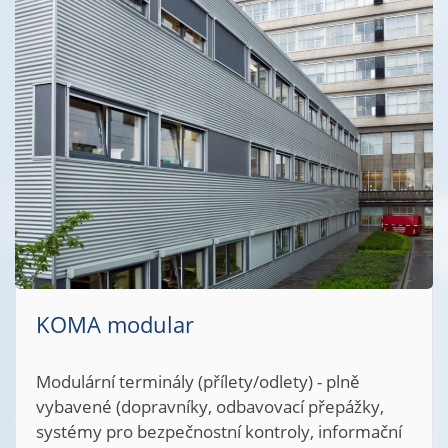
SAFETY PRO s.r.o.
Společnost SAFETY PRO (Česká Repu
zajišťuje komplexní inženýrskou čin
stavebnictví, která zahrnuje výkon 