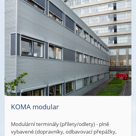
lar
ály (přílety/odlety) - plně
avníky, odbavovací přepážky,