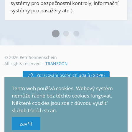
pečnostní kontroly, informační
ažéry atd.).
©
2026
Petr Sonnenschein
All rights reserved |
TRANSCON
Zpracování osobních údajů (GDPR)
Tento web používá cookies. Webový systém
Mapa stránek
nemůže řádně bez těchto cookies fungovat.
Některé cookies jsou zde z důvodu využití
služeb třetích stran.
zavřít
Přejít nahoru