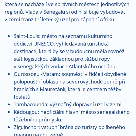
která se nacházejí ve správních městech jednotlivých
regionů. Vláda v Senegalu si od ní slibuje vybudovat
v zemi tranzitní letecký uzel pro západní Afriku.
Saint-Louis: město na seznamu kulturního
dědictví UNESCO, vyhledávaná turistická
destinace, která by se v budoucnu měla rovněž
stát logistickou základnou pro těžbu ropy
v senegalských vodách Atlantského oceánu.
Ourossogui-Matam: souměstí v řidčeji obydlené
polopouštní oblasti na severovýchodě země při
hranicích s Mauretánií, která je centrem těžby
fosfátů.
Tambacounda: význačný dopravní uzel v zemi.
Kédougou: neoficiální hlavní město senegalského
těžebního průmyslu.
Ziguinchor: vstupní brána do turisty oblíbeného
regionu na jihu země.