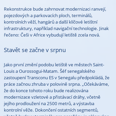
Rekonstrukce bude zahrnovat modernizaci ranvejí,
pojezdových a parkovacích ploch, terminálů,
kontrolních věží, hangárů a další klíčové letištní
infrastruktury, například navigační technologie. Jinak
řečeno: Češi v Africe vybudují letiště zcela nová.
Stavět se začne v srpnu
Jako první změní podobu letiště ve městech Saint-
Louis a Ourossogui-Matam. Šéf senegalského
zastoupení Transconu ES v Senegalu předpokládá, že
práce začnou zhruba v polovině srpna. „Očekáváme,
že do konce tohoto roku bude realizována
modernizace vzletové a přistávací dráhy, včetně
jejího prodloužení na 2500 metrů, a výstavba
kontrolní věže. Dokončení ostatních segmentů,