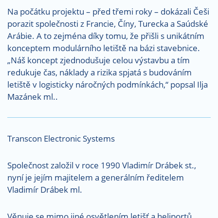
Na počátku projektu – před třemi roky – dokázali Češi
porazit společnosti z Francie, Číny, Turecka a Saúdské
Arábie. A to zejména díky tomu, že přišli s unikátním
konceptem modulárního letiště na bázi stavebnice.
„Náš koncept zjednodušuje celou výstavbu a tím
redukuje čas, náklady a rizika spjatá s budováním
letiště v logisticky náročných podmínkách,“ popsal Ilja
Mazánek ml..
Transcon Electronic Systems
Společnost založil v roce 1990 Vladimír Drábek st.,
nyní je jejím majitelem a generálním ředitelem
Vladimír Drábek ml.
Věnuje se mimo jiné osvětlením letišť a heliportů,