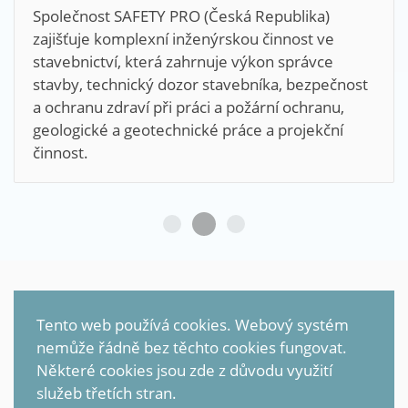
Společnost SAFETY PRO (Česká Republika)
zajišťuje komplexní inženýrskou činnost ve
stavebnictví, která zahrnuje výkon správce
stavby, technický dozor stavebníka, bezpečnost
a ochranu zdraví při práci a požární ochranu,
geologické a geotechnické práce a projekční
činnost.
©
2026
Petr Sonnenschein
All rights reserved |
TRANSCON
Tento web používá cookies. Webový systém
nemůže řádně bez těchto cookies fungovat.
Zpracování osobních údajů (GDPR)
Některé cookies jsou zde z důvodu využití
služeb třetích stran.
Mapa stránek