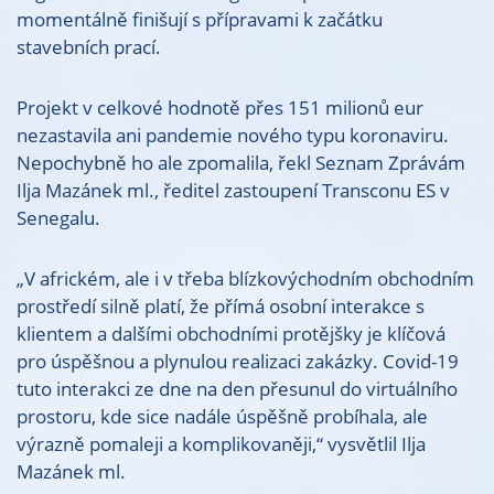
momentálně finišují s přípravami k začátku
stavebních prací.
Projekt v celkové hodnotě přes 151 milionů eur
nezastavila ani pandemie nového typu koronaviru.
Nepochybně ho ale zpomalila, řekl Seznam Zprávám
Ilja Mazánek ml., ředitel zastoupení Transconu ES v
Senegalu.
„V africkém, ale i v třeba blízkovýchodním obchodním
prostředí silně platí, že přímá osobní interakce s
klientem a dalšími obchodními protějšky je klíčová
pro úspěšnou a plynulou realizaci zakázky. Covid-19
tuto interakci ze dne na den přesunul do virtuálního
prostoru, kde sice nadále úspěšně probíhala, ale
výrazně pomaleji a komplikovaněji,“ vysvětlil Ilja
Mazánek ml.