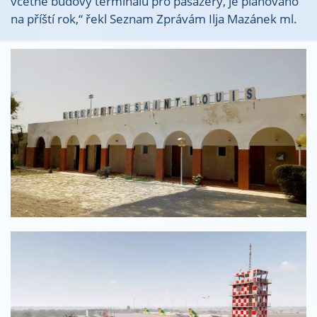
včetně budovy terminálu pro pasažéry, je plánováno
na příští rok,“ řekl Seznam Zprávám Ilja Mazánek ml.