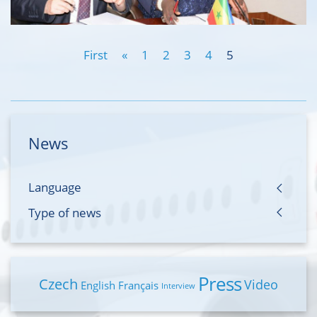
First
«
1
2
3
4
5
News
Language
Type of news
Press
Czech
Video
English
Français
Interview