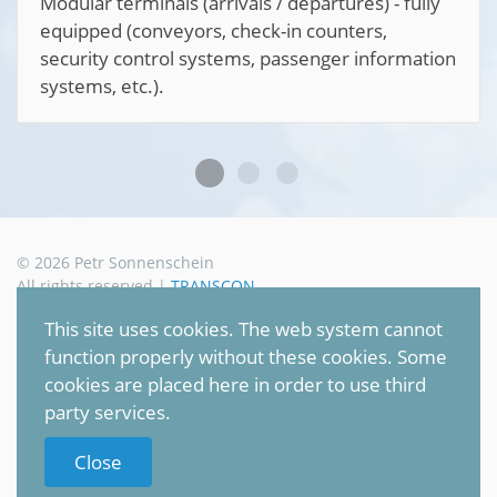
Modular terminals (arrivals / departures) - fully
equipped (conveyors, check-in counters,
security control systems, passenger information
systems, etc.).
©
2026
Petr Sonnenschein
All rights reserved |
TRANSCON
This site uses cookies. The web system cannot
Privacy policy (GDPR)
function properly without these cookies. Some
cookies are placed here in order to use third
party services.
Close
To Top