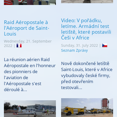
Video: V pořádku,
Raid Aéropostale à
letíme. Armádní test
l'Aéroport de Saint-
letiště, které postavili
Louis
Češi v Africe
Wednesday, 21. September
Sunday, 31. July 2022 |
2022 |
Seznam Zprávy
La réunion aérien Raid
Nově dokončené letiště
Aéropostale en l'honneur
Saint-Louis, které v Africe
des pionniers de
vybudovaly české firmy,
l'aviation de
před otevřením
l'Aéropostale s'est
testovali...
déroulé à...