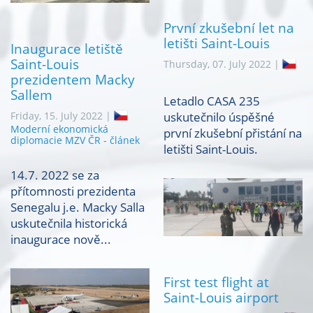
První zkušební let na
letišti Saint-Louis
Inaugurace letiště
Saint-Louis
Thursday, 07. July 2022 |
prezidentem Macky
Sallem
Letadlo CASA 235
Friday, 15. July 2022 |
uskutečnilo úspěšné
Moderní ekonomická
první zkušební přistání na
diplomacie MZV ČR - článek
letišti Saint-Louis.
14.7. 2022 se za
přítomnosti prezidenta
Senegalu j.e. Macky Salla
uskutečnila historická
inaugurace nově...
First test flight at
Saint-Louis airport