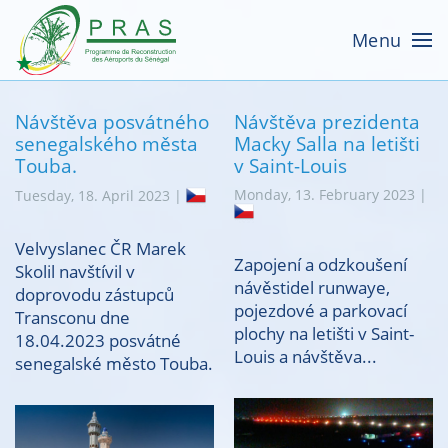
Menu
Návštěva posvátného
Návštěva prezidenta
senegalského města
Macky Salla na letišti
Touba.
v Saint-Louis
Monday, 13. February 2023 |
Tuesday, 18. April 2023 |
Velvyslanec ČR Marek
Zapojení a odzkoušení
Skolil navštívil v
návěstidel runwaye,
doprovodu zástupců
pojezdové a parkovací
Transconu dne
plochy na letišti v Saint-
18.04.2023 posvátné
Louis a návštěva...
senegalské město Touba.