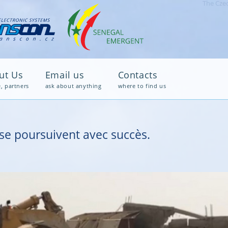
The Czec
ut Us
Email us
Contacts
e, partners
ask about anything
where to find us
 se poursuivent avec succès.