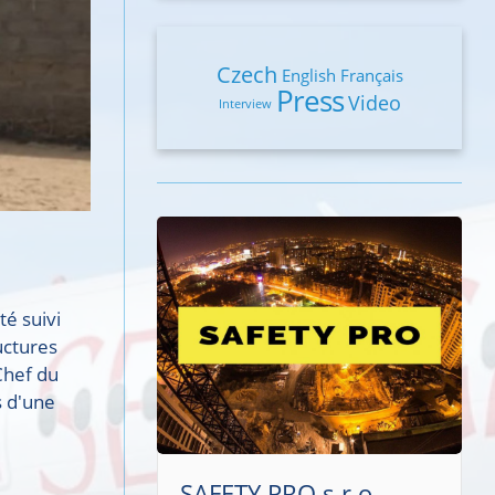
Czech
English
Français
Press
Video
Interview
té suivi
uctures
Chef du
s d'une
SAFETY PRO s.r.o.