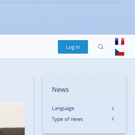
June 2023 |
Donation of two 3D printers
h company in charge of reconstruction of Senegal's regional airports,...
Log in
News
Language
Type of news