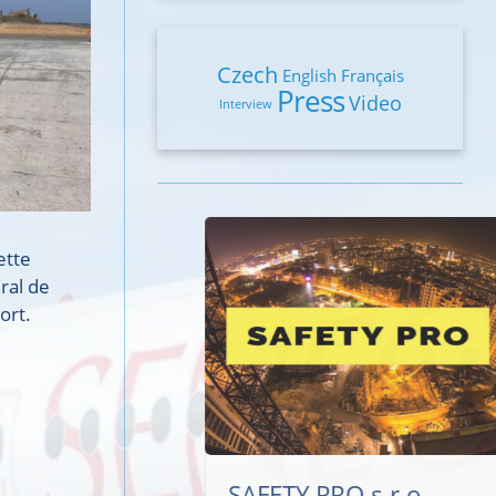
Czech
English
Français
Press
Video
Interview
ette
ral de
ort.
SAFETY PRO s.r.o.