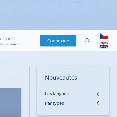
avril 2023 |
Test réussi du système de radiocommunication VHF
ation -Sénégal : Test réussi de radiocommunication VHF de l’Aéroport...
ontacts
Connexion
 nous trouver
Nouveautés
Les langues
Par types