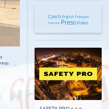
Czech
English
Français
Press
Video
Interview
is
resp.
SAFETY PRO s.r.o.