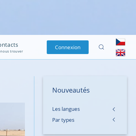
avril 2023 |
Test réussi du système de radiocommunication VHF
ation -Sénégal : Test réussi de radiocommunication VHF de l’Aéroport...
ontacts
Connexion
 nous trouver
Nouveautés
Les langues
Par types