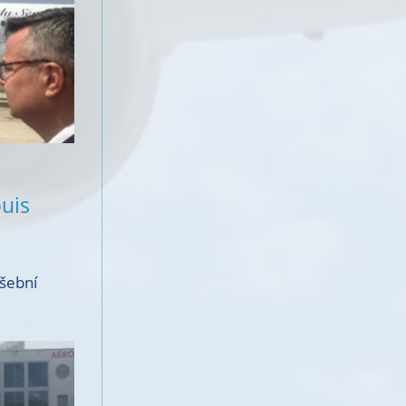
ouis
ušební