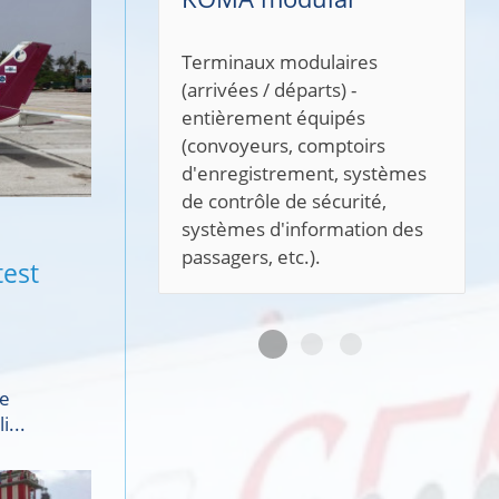
SAFETY PRO (République
tchèque) fournit des activités
d'ingénierie complètes dans
l'industrie de la construction,
ce qui comprend la direction
des travaux, la supervision
technique, la sécurité et la
santé au travail et la
test
protection contre les
incendies, les travaux
géologiques et géotechniques
et les activités de conception.
ce
...