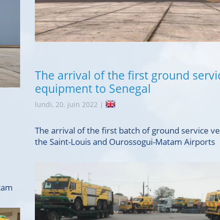
The arrival of the first ground servi
equipment to Senegal
lundi, 20. juin 2022 |
The arrival of the first batch of ground service ve
the Saint-Louis and Ourossogui-Matam Airports
l
atam