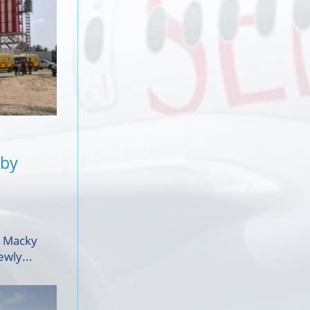
 by
, Macky
ewly...