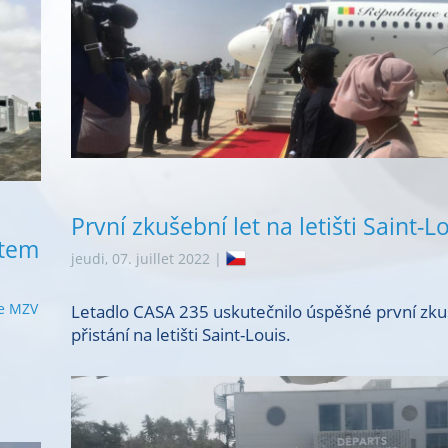
První zkušební let na letišti Saint-L
ntem
jeudi, 07. juillet 2022 |
e MZV
Letadlo CASA 235 uskutečnilo úspěšné první zk
přistání na letišti Saint-Louis.