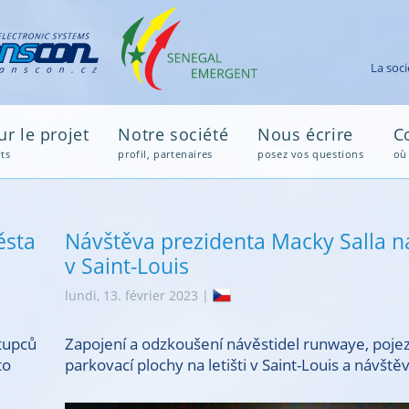
Avi
r le projet
Notre société
Nous écrire
C
ts
profil, partenaires
posez vos questions
où
ěsta
Návštěva prezidenta Macky Salla na 
v Saint-Louis
lundi, 13. février 2023 |
stupců
Zapojení a odzkoušení návěstidel runwaye, poje
to
parkovací plochy na letišti v Saint-Louis a návštěv