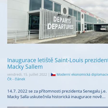
Inaugurace letiště Saint-Louis prezide
Macky Sallem
vendredi, 15. juillet 2022 |
Moderní ekonomická diplomaci
ČR - článek
14.7. 2022 se za přítomnosti prezidenta Senegalu j.e.
Macky Salla uskutečnila historická inaugurace nově...