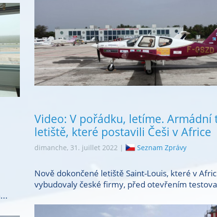
Video: V pořádku, letíme. Armádní 
letiště, které postavili Češi v Africe
dimanche, 31. juillet 2022 |
Seznam Zprávy
Nově dokončené letiště Saint-Louis, které v Afri
vybudovaly české firmy, před otevřením testovali
...