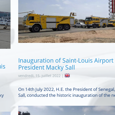
Inauguration of Saint-Louis Airport
is
President Macky Sall
vendredi, 15. juillet 2022 |
On 14th July 2022, H.E. the President of Senegal
ky
Sall, conducted the historic inauguration of the n