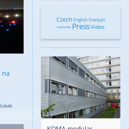
Czech
English
Français
Press
Video
Interview
e na
-Louis
SAFETY PRO s.r.o.