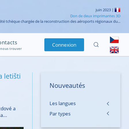
avril 2023 |
Test réussi du système de radiocommunication VHF
ation -Sénégal : Test réussi de radiocommunication VHF de l’Aéroport...
ontacts
Connexion
 nous trouver
letišti
Nouveautés
Les langues
zdové a
Par types
a...