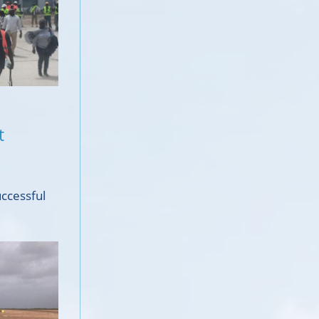
t
ccessful