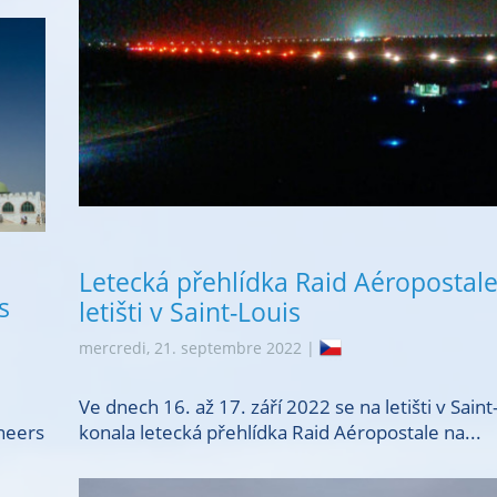
Letecká přehlídka Raid Aéropostal
s
letišti v Saint-Louis
mercredi, 21. septembre 2022 |
Ve dnech 16. až 17. září 2022 se na letišti v Saint
oneers
konala letecká přehlídka Raid Aéropostale na...