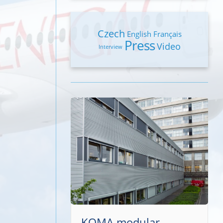
Czech
English
Français
Press
Video
Interview
SAFE