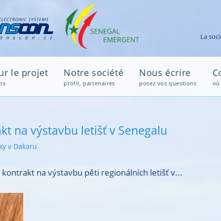
La soci
r le projet
Notre société
Nous écrire
C
ts
profil, partenaires
posez vos questions
où
t na výstavbu letišť v Senegalu
ky v Dakaru
ntrakt na výstavbu pěti regionálních letišť v...