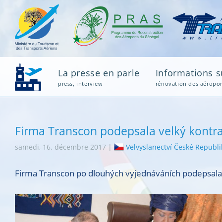
La presse en parle
Informations su
press, interview
rénovation des aéropor
Firma Transcon podepsala velký kontrak
samedi, 16. décembre 2017 |
Velvyslanectví České Republi
Firma Transcon po dlouhých vyjednáváních podepsala ko