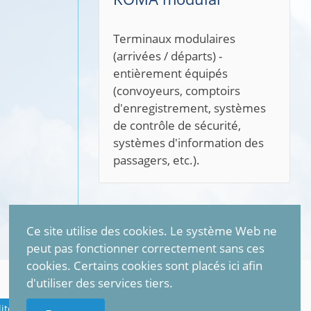
SAFET
tchèqu
d'ing
l'indu
ce qu
des tr
techni
santé 
prote
incend
géolo
et les
Ce site utilise des cookies. Le système Web ne
peut pas fonctionner correctement sans ces
cookies. Certains cookies sont placés ici afin
d'utiliser des services tiers.