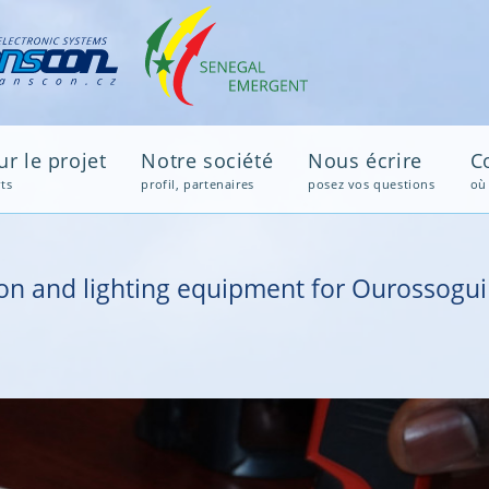
Avi
r le projet
Notre société
Nous écrire
C
ts
profil, partenaires
posez vos questions
où
tion and lighting equipment for Ourossog