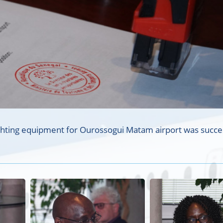
ighting equipment for Ourossogui Matam airport was succe