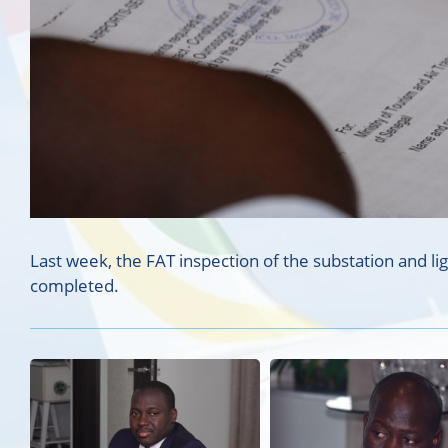
Last week, the FAT inspection of the substation and l
completed.