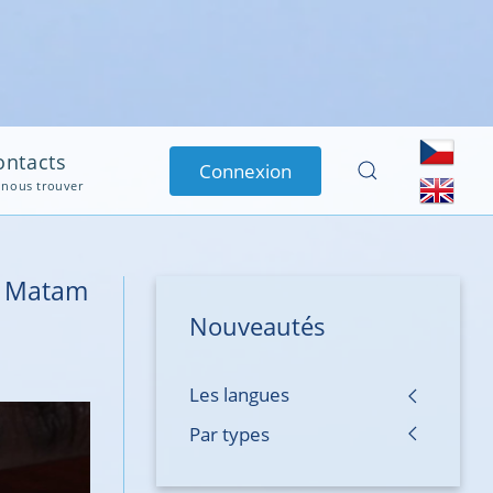
avril 2023 |
Test réussi du système de radiocommunication VHF
ation -Sénégal : Test réussi de radiocommunication VHF de l’Aéroport...
ontacts
Connexion
 nous trouver
ui Matam
Nouveautés
Les langues
Par types