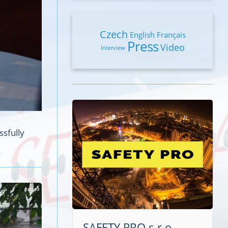
Czech
English
Français
Press
Video
Interview
ssfully
SAFETY PRO s.r.o.