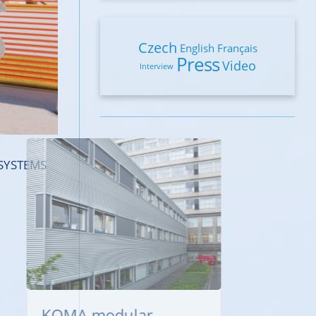
Czech
English
Français
Press
Video
Interview
 SYSTEMS
SAFETY PRO s.r.o.