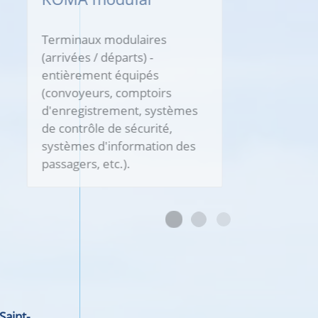
SAFETY PRO (République
tchèque) fournit des activités
d'ingénierie complètes dans
l'industrie de la construction,
ce qui comprend la direction
des travaux, la supervision
technique, la sécurité et la
santé au travail et la
protection contre les
incendies, les travaux
géologiques et géotechniques
et les activités de conception.
Saint-