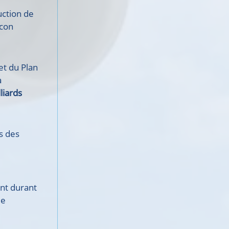
uction de
scon
et du Plan
a
liards
es des
nt durant
ue