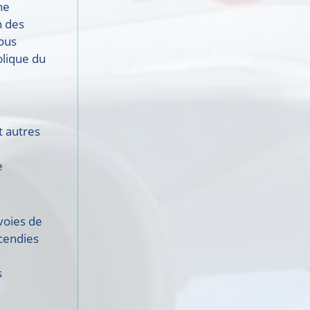
ne
n des
ous
blique du
t autres
e
 voies de
ncendies
s