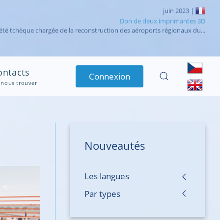
avril 2023 |
Test réussi du système de radiocommunication VHF
ation -Sénégal : Test réussi de radiocommunication VHF de l’Aéroport...
ontacts
Connexion
 nous trouver
Nouveautés
Les langues
Par types