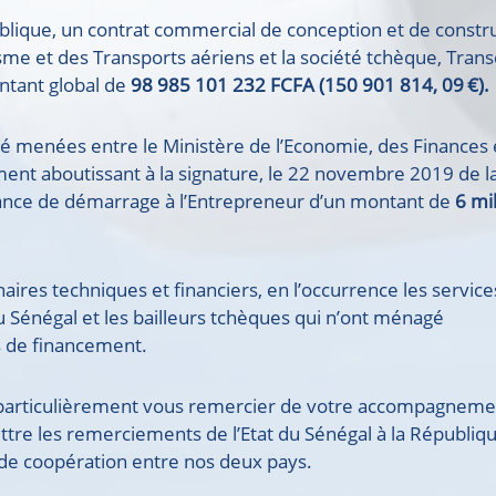
ublique, un contrat commercial de conception et de constr
isme et des Transports aériens et la société tchèque, Tran
ntant global de
98 985 101 232 FCFA (150 901 814, 09
€).
été menées entre le Ministère de l’Economie, des Finances 
ement aboutissant à la signature, le 22 novembre 2019 de l
ance de démarrage à l’Entrepreneur d’un montant de
6 mil
aires techniques et financiers, en l’occurrence les servic
 Sénégal et les bailleurs tchèques qui n’ont ménagé
ns de financement.
t particulièrement vous remercier de votre accompagneme
ttre les remerciements de l’Etat du Sénégal à la Républiq
s de coopération entre nos deux pays.