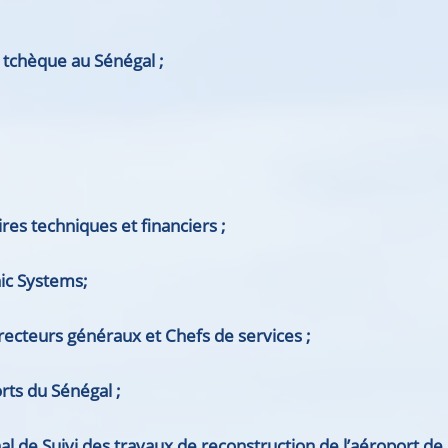
e
tchèque
au Sénégal ;
es techniques et financiers ;
nic Systems;
irecteurs gé
néraux et
Chefs de services ;
rts du Sénégal ;
e Suivi des travaux de reconstruction de l’aéroport de 