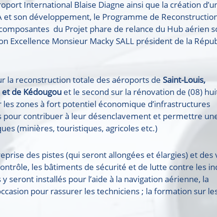
port International Blaise Diagne ainsi que la création d’u
SA et son développement, le Programme de Reconstructio
s composantes du Projet phare de relance du Hub aérien s
 son Excellence Monsieur Macky SALL président de la Répu
r la reconstruction totale des aéroports de
Saint-Louis,
 et de Kédougou
et le second sur la rénovation de (08) hui
r les zones à fort potentiel économique d’infrastructures
s pour contribuer à leur désenclavement et permettre un
es (minières, touristiques, agricoles etc.)
prise des pistes (qui seront allongées et élargies) et des
ontrôle, les bâtiments de sécurité et de lutte contre les i
 seront installés pour l’aide à la navigation aérienne, la
occasion pour rassurer les techniciens ; la formation sur le