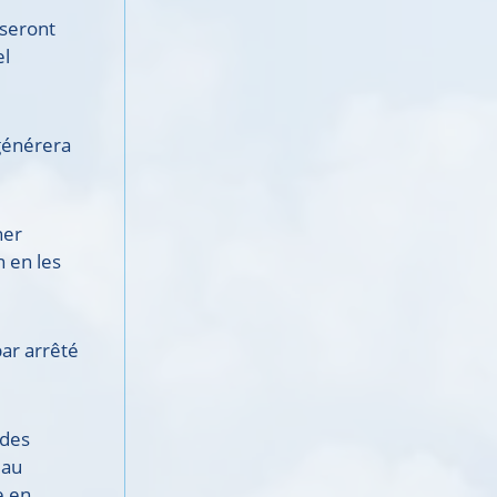
 seront
el
 générera
ner
n en les
ar arrêté
 des
eau
e en