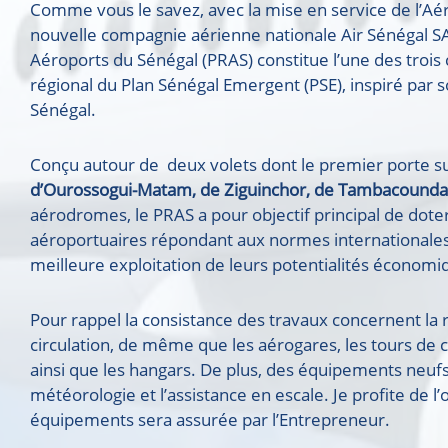
Comme vous le savez, avec la mise en service de l’Aéro
nouvelle compagnie aérienne nationale Air Sénégal 
Aéroports du Sénégal (PRAS) constitue l’une des troi
régional du Plan Sénégal Emergent (PSE), inspiré par
Sénégal.
Conçu autour de deux volets dont le premier porte su
d’
Ourossogui-
Matam, de Ziguinchor, de Tambacounda
aérodromes, le PRAS a pour objectif principal de dote
aéroportuaires répondant aux normes internationale
meilleure exploitation de leurs potentialités économiqu
Pour rappel la consistance des travaux concernent la re
circulation, de même que les aérogares, les tours de c
ainsi que les hangars. De plus, des équipements neufs y
météorologie et l’assistance en escale. Je profite de l’
équipements sera assurée par l’Entrepreneur.