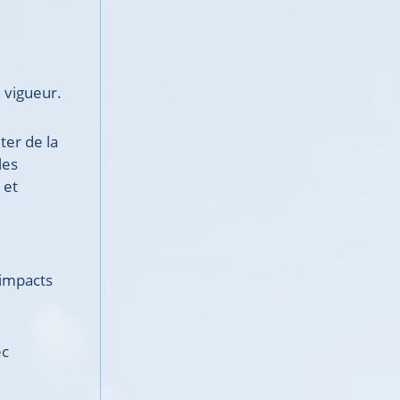
n vigueur.
ter de la
les
 et
 impacts
ec