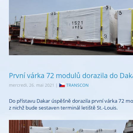
První várka 72 modulů dorazila do Dak
mercredi, 26. mai 2021 |
TRANSCON
Do přístavu Dakar úspěšně dorazila první várka 72 mo
z nichž bude sestaven terminál letiště St.-Louis.