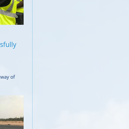
sfully
nway of