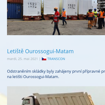
Letiště Ourossogui-Matam
mardi, 25. mai 2021 |
TRANSCON
Odstraněním skládky byly zahájeny první přípravné p
na letišti Ourossogui-Matam.