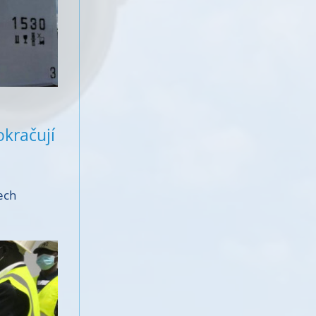
okračují
ech