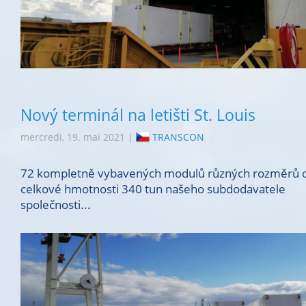
Nový terminál na letišti St. Louis
mercredi, 19. mai 2021 |
TRANSCON
72 kompletně vybavených modulů různých rozměrů 
celkové hmotnosti 340 tun našeho subdodavatele
společnosti...