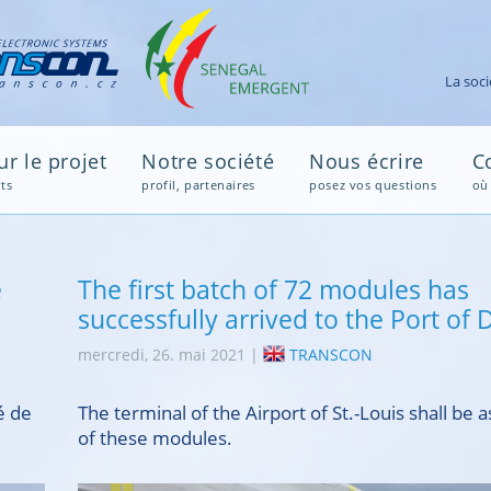
Avi
r le projet
Notre société
Nous écrire
C
ts
profil, partenaires
posez vos questions
où
é
The first batch of 72 modules has
successfully arrived to the Port of 
mercredi, 26. mai 2021 |
TRANSCON
é de
The terminal of the Airport of St.-Louis shall be
of these modules.