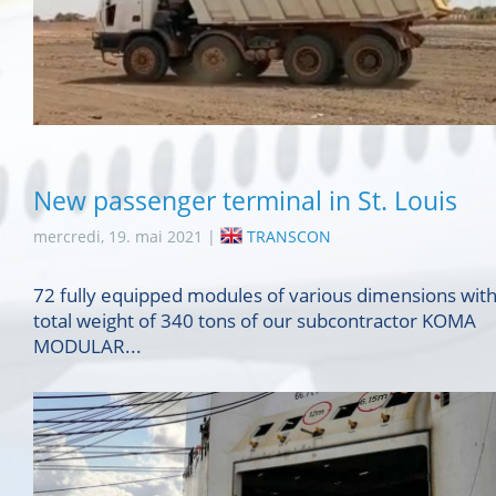
New passenger terminal in St. Louis
mercredi, 19. mai 2021 |
TRANSCON
72 fully equipped modules of various dimensions with
total weight of 340 tons of our subcontractor KOMA
MODULAR...