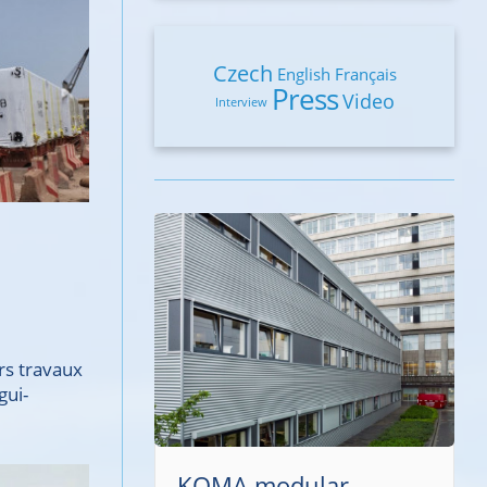
Czech
English
Français
Press
Video
Interview
rs travaux
gui-
SAFETY PRO s.r.o.