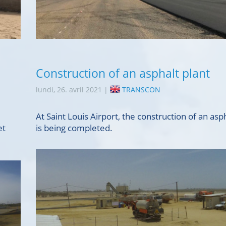
Construction of an asphalt plant
lundi, 26. avril 2021 |
TRANSCON
At Saint Louis Airport, the construction of an asp
et
is being completed.