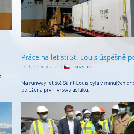
Práce na letišti St.-Louis úspěšně p
jeudi, 13. mai 2021 |
TRANSCON
o
Na runway letiště Saint-Louis byla v minulých dn
položena první vrstva asfaltu.