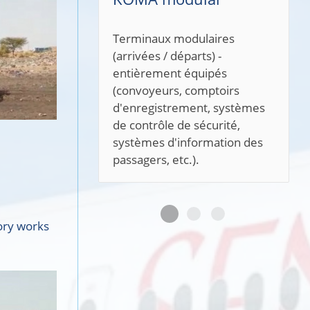
SAFETY PRO (République
tchèque) fournit des activités
d'ingénierie complètes dans
l'industrie de la construction,
ce qui comprend la direction
des travaux, la supervision
technique, la sécurité et la
santé au travail et la
protection contre les
incendies, les travaux
géologiques et géotechniques
tory works
et les activités de conception.