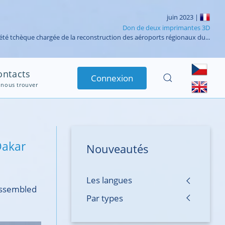
avril 2023 |
Test réussi du système de radiocommunication VHF
ation -Sénégal : Test réussi de radiocommunication VHF de l’Aéroport...
ontacts
Connexion
 nous trouver
Dakar
Nouveautés
Les langues
 assembled
Par types